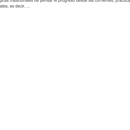
icas tradicionales de pensar el progreso desde las corrientes, práctica
les, es decir, ...