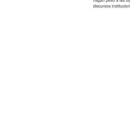
hagan peso a las lóg
discursos instituciona