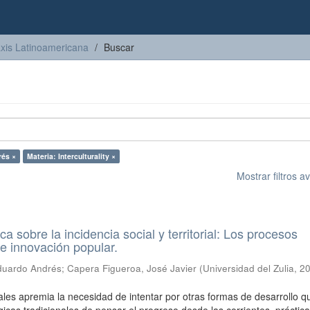
axis Latinoamericana
Buscar
rés ×
Materia: Interculturality ×
Mostrar filtros 
ca sobre la incidencia social y territorial: Los procesos
de innovación popular.
duardo Andrés
;
Capera Figueroa, José Javier
(
Universidad del Zulia
,
20
ales apremia la necesidad de intentar por otras formas de desarrollo q