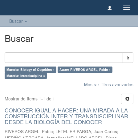
Camb
naveg
Buscar
Buscar
Ir
Materia: Biology of Cognition ×
Autor: RIVEROS ARGEL, Pablo ×
Materia: Interdisciplina ×
Mostrar filtros avanzados
Mostrando ítems 1-1 de 1
CONOCER IGUAL A HACER: UNA MIRADA A LA
CONSTRUCCIÓN INTER Y TRANSDISCIPLINAR
DESDE LA BIOLOGÍA DEL CONOCER
RIVEROS ARGEL, Pablo
;
LETELIER PARGA, Juan Carlos
;
MERIÑO VERGARA, Jaqueline
;
MELLADO ARGEL, Diego