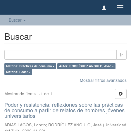
Camb
naveg
Buscar
Buscar
Ir
Materia: Prácticas de consumo ×
Autor: RODRÍGUEZ ANGULO, José ×
Materia: Poder ×
Mostrar filtros avanzados
Mostrando ítems 1-1 de 1
Poder y resistencia: reflexiones sobre las prácticas
de consumo a partir de relatos de hombres jóvenes
universitarios
ARIAS LAGOS, Loreto
;
RODRÍGUEZ ANGULO, José
(
Universidad
del Zulia
,
2020-11-20
)