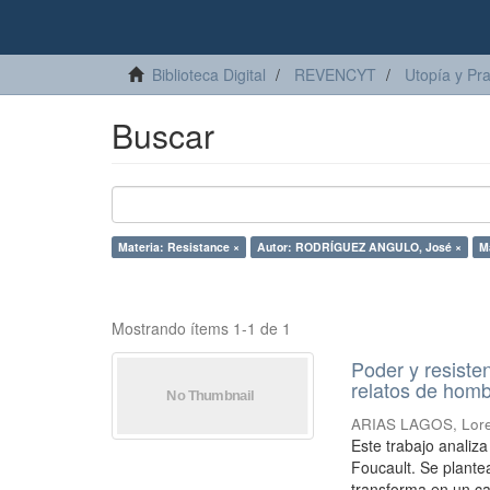
Biblioteca Digital
REVENCYT
Utopía y Pr
Buscar
Materia: Resistance ×
Autor: RODRÍGUEZ ANGULO, José ×
M
Mostrando ítems 1-1 de 1
Poder y resiste
relatos de homb
ARIAS LAGOS, Lor
Este trabajo analiz
Foucault. Se plante
transforma en un ca