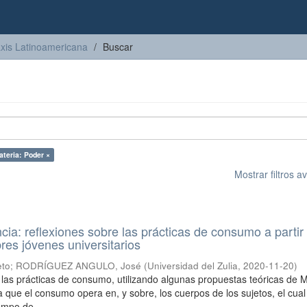
axis Latinoamericana
Buscar
ateria: Poder ×
Mostrar filtros 
ncia: reflexiones sobre las prácticas de consumo a partir
res jóvenes universitarios
eto
;
RODRÍGUEZ ANGULO, José
(
Universidad del Zulia
,
2020-11-20
)
a las prácticas de consumo, utilizando algunas propuestas teóricas de M
a que el consumo opera en, y sobre, los cuerpos de los sujetos, el cual
mpo de ...