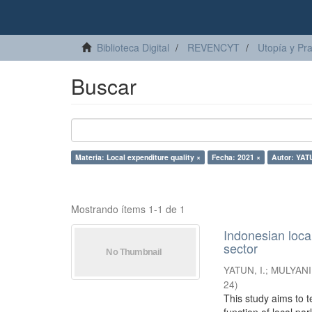
Biblioteca Digital
REVENCYT
Utopía y Pr
Buscar
Materia: Local expenditure quality ×
Fecha: 2021 ×
Autor: YATU
Mostrando ítems 1-1 de 1
Indonesian loca
sector
YATUN, I.
;
MULYANI,
24
)
This study aims to 