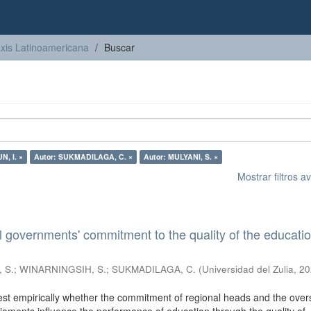
axis Latinoamericana
Buscar
N, I. ×
Autor: SUKMADILAGA, C. ×
Autor: MULYANI, S. ×
Mostrar filtros 
l governments' commitment to the quality of the educati
 S.
;
WINARNINGSIH, S.
;
SUKMADILAGA, C.
(
Universidad del Zulia
,
20
test empirically whether the commitment of regional heads and the over