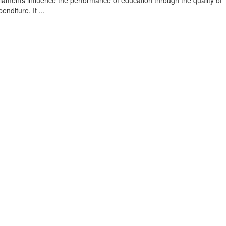
rliaments influence the performance of education through the quality of
nditure. It ...