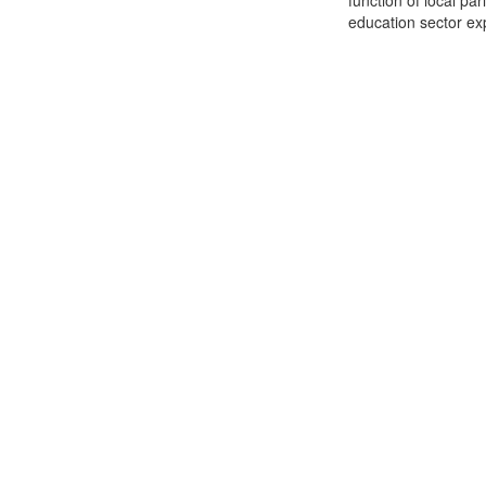
function of local pa
education sector expe