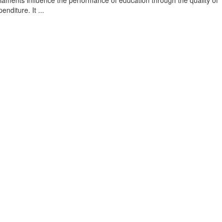
rliaments influence the performance of education through the quality of
nditure. It ...