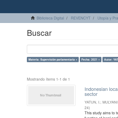
Biblioteca Digital
REVENCYT
Utopía y Pr
Buscar
Materia: Supervisión parlamentaria ×
Fecha: 2021 ×
Autor: YAT
Mostrando ítems 1-1 de 1
Indonesian loca
sector
YATUN, I.
;
MULYANI,
24
)
This study aims to 