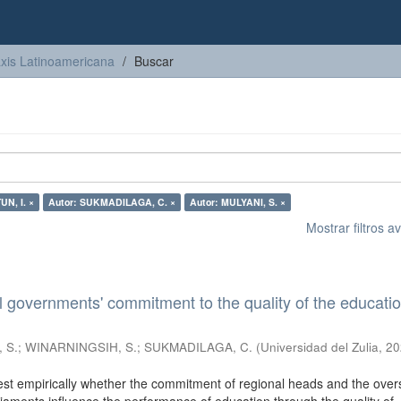
axis Latinoamericana
Buscar
UN, I. ×
Autor: SUKMADILAGA, C. ×
Autor: MULYANI, S. ×
Mostrar filtros 
l governments' commitment to the quality of the educati
 S.
;
WINARNINGSIH, S.
;
SUKMADILAGA, C.
(
Universidad del Zulia
,
20
test empirically whether the commitment of regional heads and the over