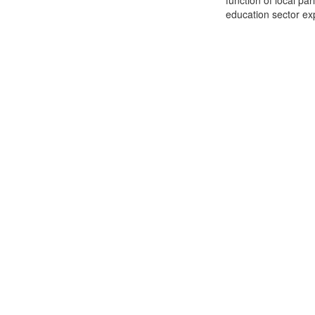
function of local pa
education sector expe