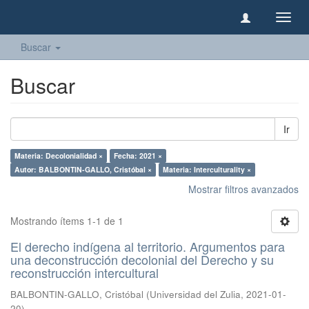
Camb
naveg
Buscar
Buscar
Ir
Materia: Decolonialidad ×
Fecha: 2021 ×
Autor: BALBONTIN-GALLO, Cristóbal ×
Materia: Interculturality ×
Mostrar filtros avanzados
Mostrando ítems 1-1 de 1
El derecho indígena al territorio. Argumentos para
una deconstrucción decolonial del Derecho y su
reconstrucción intercultural
BALBONTIN-GALLO, Cristóbal
(
Universidad del Zulia
,
2021-01-
20
)