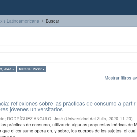
axis Latinoamericana
Buscar
, José ×
Materia: Poder ×
Mostrar filtros 
ncia: reflexiones sobre las prácticas de consumo a partir
res jóvenes universitarios
eto
;
RODRÍGUEZ ANGULO, José
(
Universidad del Zulia
,
2020-11-20
)
a las prácticas de consumo, utilizando algunas propuestas teóricas de M
a que el consumo opera en, y sobre, los cuerpos de los sujetos, el cual
mpo de ...