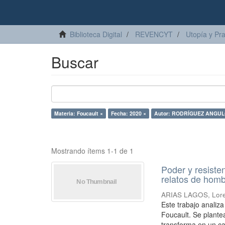
Biblioteca Digital
REVENCYT
Utopía y Pr
Buscar
Materia: Foucault ×
Fecha: 2020 ×
Autor: RODRÍGUEZ ANGULO
Mostrando ítems 1-1 de 1
Poder y resiste
relatos de homb
ARIAS LAGOS, Lor
Este trabajo analiz
Foucault. Se plante
transforma en un ca