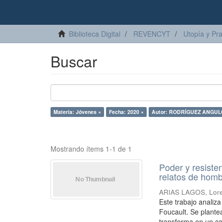
Biblioteca Digital
REVENCYT
Utopía y Pr
Buscar
Materia: Jóvenes ×
Fecha: 2020 ×
Autor: RODRÍGUEZ ANGULO
Mostrando ítems 1-1 de 1
Poder y resiste
relatos de homb
ARIAS LAGOS, Lor
Este trabajo analiz
Foucault. Se plante
transforma en un ca