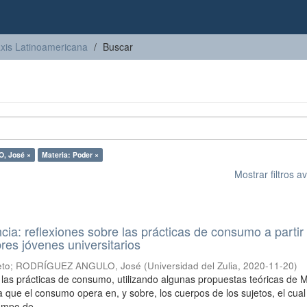
axis Latinoamericana
Buscar
, José ×
Materia: Poder ×
Mostrar filtros 
ncia: reflexiones sobre las prácticas de consumo a partir
res jóvenes universitarios
eto
;
RODRÍGUEZ ANGULO, José
(
Universidad del Zulia
,
2020-11-20
)
a las prácticas de consumo, utilizando algunas propuestas teóricas de M
a que el consumo opera en, y sobre, los cuerpos de los sujetos, el cual
mpo de ...