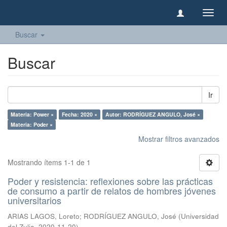
Camb
naveg
Buscar
Buscar
Ir
Materia: Power ×
Fecha: 2020 ×
Autor: RODRÍGUEZ ANGULO, José ×
Materia: Poder ×
Mostrar filtros avanzados
Mostrando ítems 1-1 de 1
Poder y resistencia: reflexiones sobre las prácticas
de consumo a partir de relatos de hombres jóvenes
universitarios
ARIAS LAGOS, Loreto
;
RODRÍGUEZ ANGULO, José
(
Universidad
del Zulia
,
2020-11-20
)