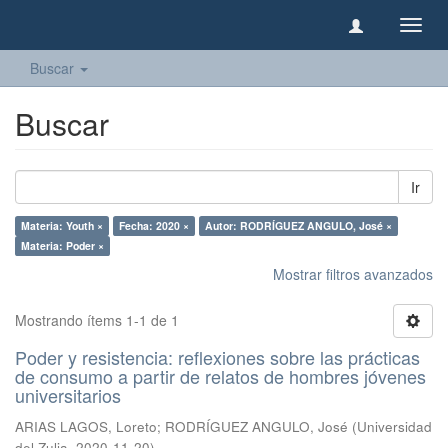
Camb
naveg
Buscar
Buscar
Ir
Materia: Youth ×
Fecha: 2020 ×
Autor: RODRÍGUEZ ANGULO, José ×
Materia: Poder ×
Mostrar filtros avanzados
Mostrando ítems 1-1 de 1
Poder y resistencia: reflexiones sobre las prácticas
de consumo a partir de relatos de hombres jóvenes
universitarios
ARIAS LAGOS, Loreto
;
RODRÍGUEZ ANGULO, José
(
Universidad
del Zulia
,
2020-11-20
)