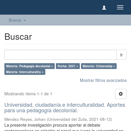
Camb
naveg
Buscar
Buscar
Ir
Materia: Pedagogía decolonial ×
Fecha: 2021 ×
Materia: Citizenship ×
Materia: Interculturality ×
Mostrar filtros avanzados
Mostrando ítems 1-1 de 1
Universidad, ciudadanía e interculturalidad. Aportes
para una pedagogía decolonial.
Méndez Reyes, Johan
(
Universidad del Zulia
,
2021-08-12
)
La presente investigación procura aportar al debate
contemporáneo en relación al papel que juega la universidad en