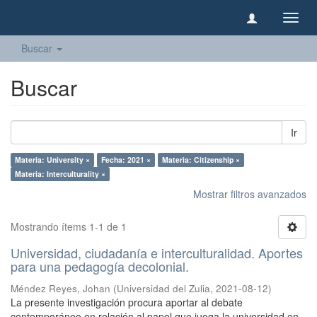
Camb
naveg
Buscar
Buscar
Ir
Materia: University ×
Fecha: 2021 ×
Materia: Citizenship ×
Materia: Interculturality ×
Mostrar filtros avanzados
Mostrando ítems 1-1 de 1
Universidad, ciudadanía e interculturalidad. Aportes
para una pedagogía decolonial.
Méndez Reyes, Johan
(
Universidad del Zulia
,
2021-08-12
)
La presente investigación procura aportar al debate
contemporáneo en relación al papel que juega la universidad en