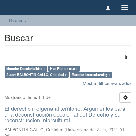
Camb
naveg
Buscar
Buscar
Ir
Materia: Decolonialidad ×
Has File(s): true ×
Autor: BALBONTIN-GALLO, Cristóbal ×
Materia: Interculturality ×
Mostrar filtros avanzados
Mostrando ítems 1-1 de 1
El derecho indígena al territorio. Argumentos para
una deconstrucción decolonial del Derecho y su
reconstrucción intercultural
BALBONTIN-GALLO, Cristóbal
(
Universidad del Zulia
,
2021-01-
20
)