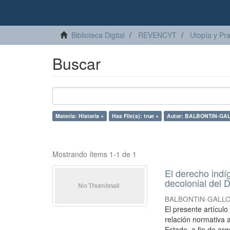
Biblioteca Digital
REVENCYT
Utopía y Pr
Buscar
Materia: Historia ×
Has File(s): true ×
Autor: BALBONTIN-GALL
Mostrando ítems 1-1 de 1
El derecho indí
decolonial del D
BALBONTIN-GALLO, 
El presente artícul
relación normativa a
Estado, a fin de arg