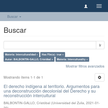
Camb
naveg
Buscar
Buscar
Ir
Materia: Interculturalidad ×
Has File(s): true ×
Autor: BALBONTIN-GALLO, Cristóbal ×
Materia: Interculturality ×
Mostrar filtros avanzados
Mostrando ítems 1-1 de 1
El derecho indígena al territorio. Argumentos para
una deconstrucción decolonial del Derecho y su
reconstrucción intercultural
BALBONTIN-GALLO, Cristóbal
(
Universidad del Zulia
,
2021-01-
20
)