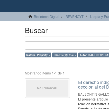
Biblioteca Digital
REVENCYT
Utopía y Pr
Buscar
Materia: Property ×
Has File(s): true ×
Autor: BALBONTIN-GALL
Mostrando ítems 1-1 de 1
El derecho indí
decolonial del D
BALBONTIN-GALLO, 
El presente artícul
relación normativa a
Estado, a fin de arg