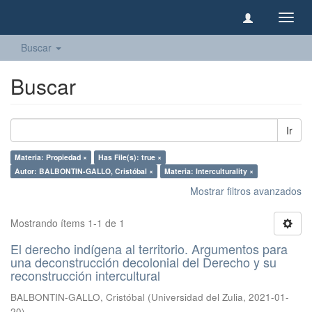
Camb
naveg
Buscar
Buscar
Ir
Materia: Propiedad ×
Has File(s): true ×
Autor: BALBONTIN-GALLO, Cristóbal ×
Materia: Interculturality ×
Mostrar filtros avanzados
Mostrando ítems 1-1 de 1
El derecho indígena al territorio. Argumentos para
una deconstrucción decolonial del Derecho y su
reconstrucción intercultural
BALBONTIN-GALLO, Cristóbal
(
Universidad del Zulia
,
2021-01-
20
)