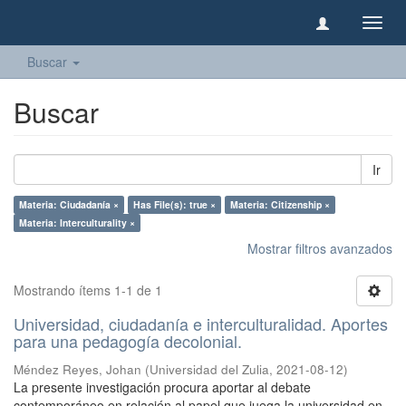
Camb
naveg
Buscar
Buscar
Ir
Materia: Ciudadanía ×
Has File(s): true ×
Materia: Citizenship ×
Materia: Interculturality ×
Mostrar filtros avanzados
Mostrando ítems 1-1 de 1
Universidad, ciudadanía e interculturalidad. Aportes
para una pedagogía decolonial.
Méndez Reyes, Johan
(
Universidad del Zulia
,
2021-08-12
)
La presente investigación procura aportar al debate
contemporáneo en relación al papel que juega la universidad en