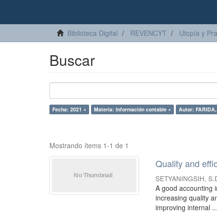
Biblioteca Digital
REVENCYT
Utopía y Pr
Buscar
Fecha: 2021 ×
Materia: Información contable ×
Autor: FARIDA, 
Mostrando ítems 1-1 de 1
Quality and eff
SETYANINGSIH, S.
A good accounting in
increasing quality a
improving internal ..