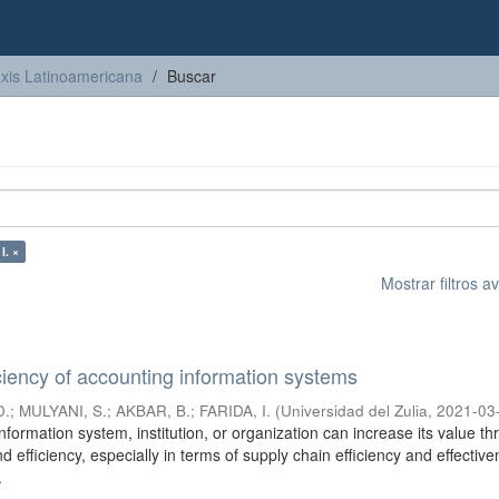
axis Latinoamericana
Buscar
I. ×
Mostrar filtros 
iciency of accounting information systems
D.
;
MULYANI, S.
;
AKBAR, B.
;
FARIDA, I.
(
Universidad del Zulia
,
2021-03
formation system, institution, or organization can increase its value t
nd efficiency, especially in terms of supply chain efficiency and effectiv
.