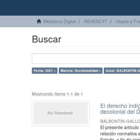
Biblioteca Digital
REVENCYT
Utopía y Pr
Buscar
Fecha: 2021 ×
Materia: Decolonialidad ×
Autor: BALBONTIN-GA
Mostrando ítems 1-1 de 1
El derecho indí
decolonial del D
BALBONTIN-GALLO, 
El presente artícul
relación normativa a
Estado, a fin de arg