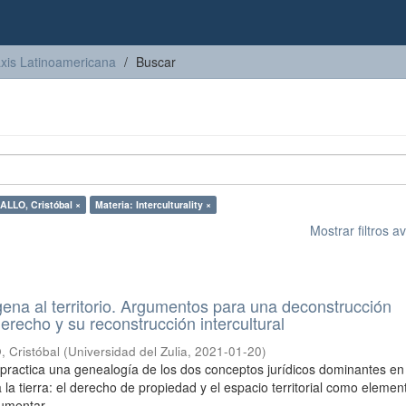
axis Latinoamericana
Buscar
LLO, Cristóbal ×
Materia: Interculturality ×
Mostrar filtros 
gena al territorio. Argumentos para una deconstrucción
erecho y su reconstrucción intercultural
Cristóbal
(
Universidad del Zulia
,
2021-01-20
)
o practica una genealogía de los dos conceptos jurídicos dominantes en
 la tierra: el derecho de propiedad y el espacio territorial como elemen
umentar ...