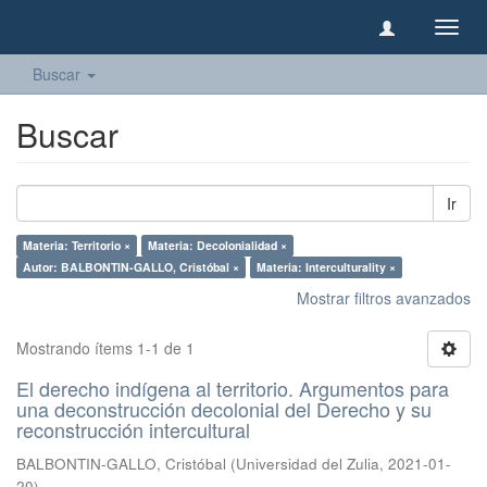
Camb
naveg
Buscar
Buscar
Ir
Materia: Territorio ×
Materia: Decolonialidad ×
Autor: BALBONTIN-GALLO, Cristóbal ×
Materia: Interculturality ×
Mostrar filtros avanzados
Mostrando ítems 1-1 de 1
El derecho indígena al territorio. Argumentos para
una deconstrucción decolonial del Derecho y su
reconstrucción intercultural
BALBONTIN-GALLO, Cristóbal
(
Universidad del Zulia
,
2021-01-
20
)