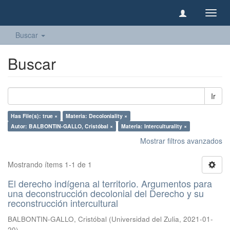
Camb
naveg
Buscar
Buscar
Ir
Has File(s): true ×
Materia: Decoloniality ×
Autor: BALBONTIN-GALLO, Cristóbal ×
Materia: Interculturality ×
Mostrar filtros avanzados
Mostrando ítems 1-1 de 1
El derecho indígena al territorio. Argumentos para
una deconstrucción decolonial del Derecho y su
reconstrucción intercultural
BALBONTIN-GALLO, Cristóbal
(
Universidad del Zulia
,
2021-01-
20
)