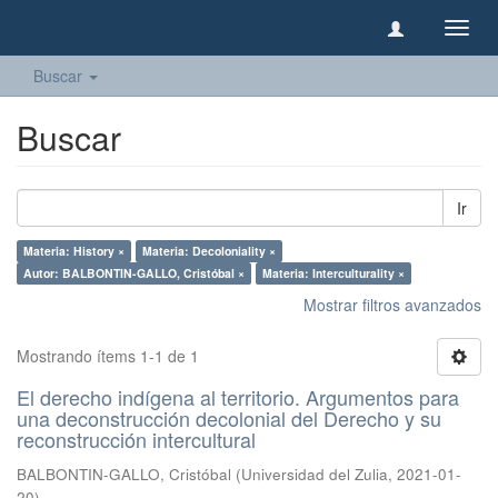
Camb
naveg
Buscar
Buscar
Ir
Materia: History ×
Materia: Decoloniality ×
Autor: BALBONTIN-GALLO, Cristóbal ×
Materia: Interculturality ×
Mostrar filtros avanzados
Mostrando ítems 1-1 de 1
El derecho indígena al territorio. Argumentos para
una deconstrucción decolonial del Derecho y su
reconstrucción intercultural
BALBONTIN-GALLO, Cristóbal
(
Universidad del Zulia
,
2021-01-
20
)