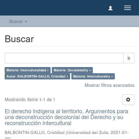
Camb
naveg
Buscar
Buscar
Ir
Materia: Interculturalidad ×
Materia: Decoloniality ×
Autor: BALBONTIN-GALLO, Cristóbal ×
Materia: Interculturality ×
Mostrar filtros avanzados
Mostrando ítems 1-1 de 1
El derecho indígena al territorio. Argumentos para
una deconstrucción decolonial del Derecho y su
reconstrucción intercultural
BALBONTIN-GALLO, Cristóbal
(
Universidad del Zulia
,
2021-01-
20
)