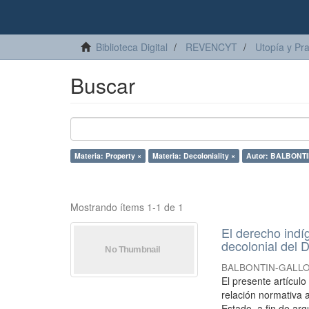
Biblioteca Digital
REVENCYT
Utopía y Pr
Buscar
Materia: Property ×
Materia: Decoloniality ×
Autor: BALBONTIN
Mostrando ítems 1-1 de 1
El derecho indí
decolonial del D
BALBONTIN-GALLO, 
El presente artícul
relación normativa a
Estado, a fin de arg