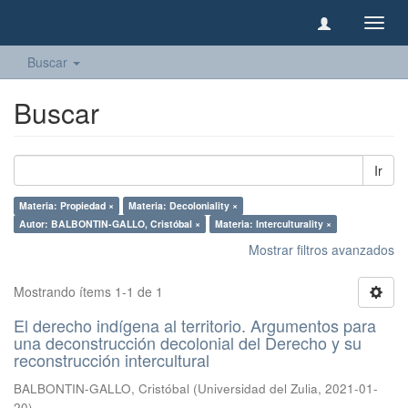
Camb
naveg
Buscar
Buscar
Ir
Materia: Propiedad ×
Materia: Decoloniality ×
Autor: BALBONTIN-GALLO, Cristóbal ×
Materia: Interculturality ×
Mostrar filtros avanzados
Mostrando ítems 1-1 de 1
El derecho indígena al territorio. Argumentos para
una deconstrucción decolonial del Derecho y su
reconstrucción intercultural
BALBONTIN-GALLO, Cristóbal
(
Universidad del Zulia
,
2021-01-
20
)