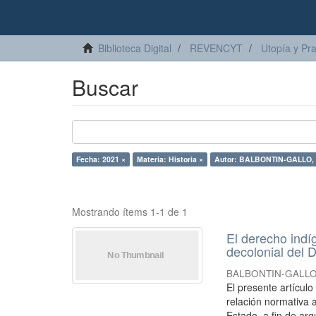
Biblioteca Digital
REVENCYT
Utopía y Pr
Buscar
Fecha: 2021 ×
Materia: Historia ×
Autor: BALBONTIN-GALLO, C
Mostrando ítems 1-1 de 1
El derecho indí
decolonial del D
BALBONTIN-GALLO, 
El presente artícul
relación normativa a
Estado, a fin de arg