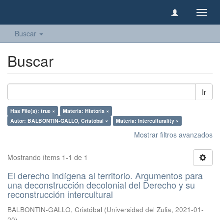
Camb
naveg
Buscar
Buscar
Ir
Has File(s): true ×
Materia: Historia ×
Autor: BALBONTIN-GALLO, Cristóbal ×
Materia: Interculturality ×
Mostrar filtros avanzados
Mostrando ítems 1-1 de 1
El derecho indígena al territorio. Argumentos para
una deconstrucción decolonial del Derecho y su
reconstrucción intercultural
BALBONTIN-GALLO, Cristóbal
(
Universidad del Zulia
,
2021-01-
20
)