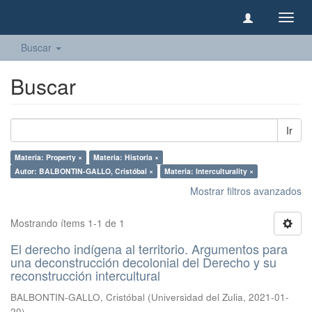
Camb
naveg
Buscar
Buscar
Ir
Materia: Property ×
Materia: Historia ×
Autor: BALBONTIN-GALLO, Cristóbal ×
Materia: Interculturality ×
Mostrar filtros avanzados
Mostrando ítems 1-1 de 1
El derecho indígena al territorio. Argumentos para
una deconstrucción decolonial del Derecho y su
reconstrucción intercultural
BALBONTIN-GALLO, Cristóbal
(
Universidad del Zulia
,
2021-01-
20
)