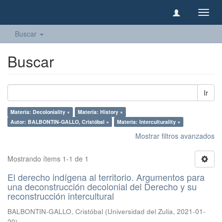
Camb
naveg
Buscar
Buscar
Ir
Materia: Decoloniality ×
Materia: History ×
Autor: BALBONTIN-GALLO, Cristóbal ×
Materia: Interculturality ×
Mostrar filtros avanzados
Mostrando ítems 1-1 de 1
El derecho indígena al territorio. Argumentos para
una deconstrucción decolonial del Derecho y su
reconstrucción intercultural
BALBONTIN-GALLO, Cristóbal
(
Universidad del Zulia
,
2021-01-
20
)