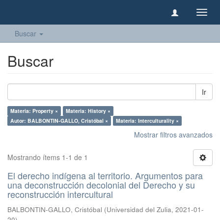
Camb
naveg
Buscar
Buscar
Ir
Materia: Property ×
Materia: History ×
Autor: BALBONTIN-GALLO, Cristóbal ×
Materia: Interculturality ×
Mostrar filtros avanzados
Mostrando ítems 1-1 de 1
El derecho indígena al territorio. Argumentos para
una deconstrucción decolonial del Derecho y su
reconstrucción intercultural
BALBONTIN-GALLO, Cristóbal
(
Universidad del Zulia
,
2021-01-
20
)