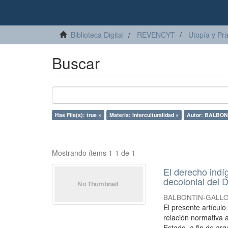
Biblioteca Digital
REVENCYT
Utopía y Pr
Buscar
Has File(s): true ×
Materia: Interculturalidad ×
Autor: BALBONT
Mostrando ítems 1-1 de 1
El derecho indí
decolonial del D
BALBONTIN-GALLO, 
El presente artícul
relación normativa a
Estado, a fin de arg