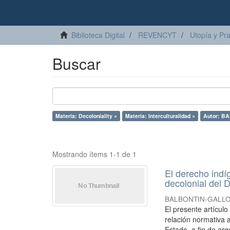
Biblioteca Digital
REVENCYT
Utopía y Pr
Buscar
Materia: Decoloniality ×
Materia: Interculturalidad ×
Autor: BA
Mostrando ítems 1-1 de 1
El derecho indí
decolonial del D
BALBONTIN-GALLO, 
El presente artícul
relación normativa a
Estado, a fin de arg