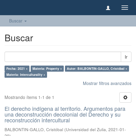
Camb
naveg
Buscar
Buscar
Ir
Fecha: 2021 ×
Materia: Property ×
Autor: BALBONTIN-GALLO, Cristóbal ×
Materia: Interculturality ×
Mostrar filtros avanzados
Mostrando ítems 1-1 de 1
El derecho indígena al territorio. Argumentos para
una deconstrucción decolonial del Derecho y su
reconstrucción intercultural
BALBONTIN-GALLO, Cristóbal
(
Universidad del Zulia
,
2021-01-
20
)