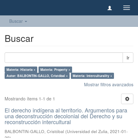
Camb
naveg
Buscar
Buscar
Ir
Materia: Historia ×
Materia: Property ×
Autor: BALBONTIN-GALLO, Cristóbal ×
Materia: Interculturality ×
Mostrar filtros avanzados
Mostrando ítems 1-1 de 1
El derecho indígena al territorio. Argumentos para
una deconstrucción decolonial del Derecho y su
reconstrucción intercultural
BALBONTIN-GALLO, Cristóbal
(
Universidad del Zulia
,
2021-01-
20
)