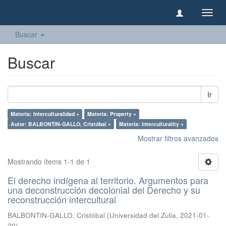
Camb
naveg
Buscar
Buscar
Ir
Materia: Interculturalidad ×
Materia: Property ×
Autor: BALBONTIN-GALLO, Cristóbal ×
Materia: Interculturality ×
Mostrar filtros avanzados
Mostrando ítems 1-1 de 1
El derecho indígena al territorio. Argumentos para
una deconstrucción decolonial del Derecho y su
reconstrucción intercultural
BALBONTIN-GALLO, Cristóbal
(
Universidad del Zulia
,
2021-01-
20
)