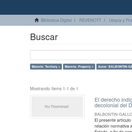
Biblioteca Digital
REVENCYT
Utopía y Pr
Buscar
Materia: Territory ×
Materia: Property ×
Autor: BALBONTIN-GAL
Mostrando ítems 1-1 de 1
El derecho indí
decolonial del D
BALBONTIN-GALLO, 
El presente artícul
relación normativa a
Estado, a fin de arg