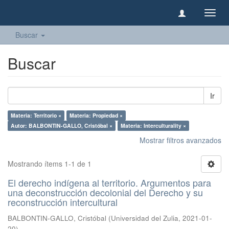
Camb
naveg
Buscar
Buscar
Ir
Materia: Territorio ×
Materia: Propiedad ×
Autor: BALBONTIN-GALLO, Cristóbal ×
Materia: Interculturality ×
Mostrar filtros avanzados
Mostrando ítems 1-1 de 1
El derecho indígena al territorio. Argumentos para
una deconstrucción decolonial del Derecho y su
reconstrucción intercultural
BALBONTIN-GALLO, Cristóbal
(
Universidad del Zulia
,
2021-01-
20
)