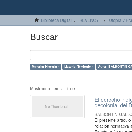
Biblioteca Digital
REVENCYT
Utopía y Pr
Buscar
Materia: Historia ×
Materia: Territorio ×
Autor: BALBONTIN-GAL
Mostrando ítems 1-1 de 1
El derecho indí
decolonial del D
BALBONTIN-GALLO, 
El presente artícul
relación normativa a
Estado, a fin de arg