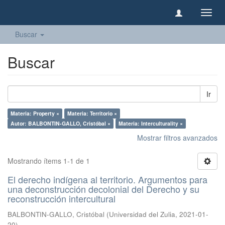
Camb
naveg
Buscar
Buscar
Ir
Materia: Property ×
Materia: Territorio ×
Autor: BALBONTIN-GALLO, Cristóbal ×
Materia: Interculturality ×
Mostrar filtros avanzados
Mostrando ítems 1-1 de 1
El derecho indígena al territorio. Argumentos para
una deconstrucción decolonial del Derecho y su
reconstrucción intercultural
BALBONTIN-GALLO, Cristóbal
(
Universidad del Zulia
,
2021-01-
20
)