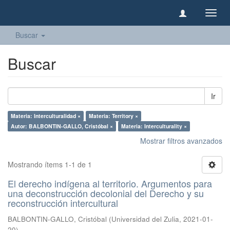
Camb
naveg
Buscar
Buscar
Ir
Materia: Interculturalidad ×
Materia: Territory ×
Autor: BALBONTIN-GALLO, Cristóbal ×
Materia: Interculturality ×
Mostrar filtros avanzados
Mostrando ítems 1-1 de 1
El derecho indígena al territorio. Argumentos para
una deconstrucción decolonial del Derecho y su
reconstrucción intercultural
BALBONTIN-GALLO, Cristóbal
(
Universidad del Zulia
,
2021-01-
20
)