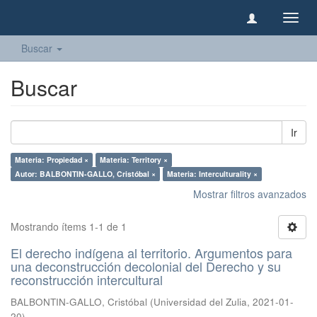
Camb
naveg
Buscar
Buscar
Ir
Materia: Propiedad ×
Materia: Territory ×
Autor: BALBONTIN-GALLO, Cristóbal ×
Materia: Interculturality ×
Mostrar filtros avanzados
Mostrando ítems 1-1 de 1
El derecho indígena al territorio. Argumentos para
una deconstrucción decolonial del Derecho y su
reconstrucción intercultural
BALBONTIN-GALLO, Cristóbal
(
Universidad del Zulia
,
2021-01-
20
)