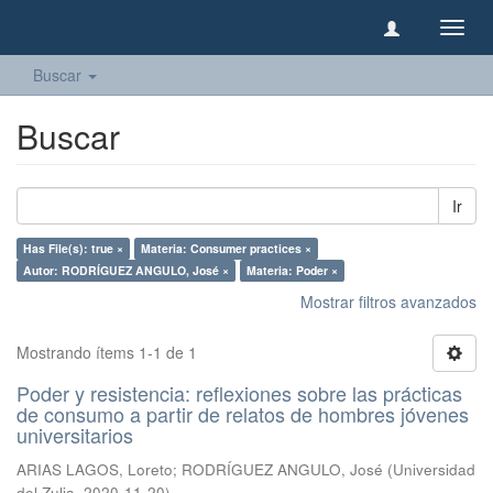
Camb
naveg
Buscar
Buscar
Ir
Has File(s): true ×
Materia: Consumer practices ×
Autor: RODRÍGUEZ ANGULO, José ×
Materia: Poder ×
Mostrar filtros avanzados
Mostrando ítems 1-1 de 1
Poder y resistencia: reflexiones sobre las prácticas
de consumo a partir de relatos de hombres jóvenes
universitarios
ARIAS LAGOS, Loreto
;
RODRÍGUEZ ANGULO, José
(
Universidad
del Zulia
,
2020-11-20
)