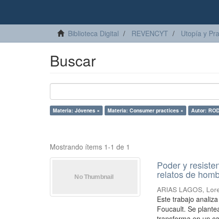
Biblioteca Digital
REVENCYT
Utopía y Pr
Buscar
Materia: Jóvenes ×
Materia: Consumer practices ×
Autor: RO
Mostrando ítems 1-1 de 1
Poder y resiste
relatos de homb
ARIAS LAGOS, Lor
Este trabajo analiz
Foucault. Se plante
transforma en un ca