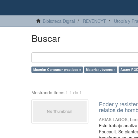
Biblioteca Digital
REVENCYT
Utopía y Pr
Buscar
Materia: Consumer practices ×
Materia: Jóvenes ×
Autor: RO
Mostrando ítems 1-1 de 1
Poder y resiste
relatos de homb
ARIAS LAGOS, Lor
Este trabajo analiz
Foucault. Se plante
transforma en un ca