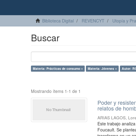
Biblioteca Digital
REVENCYT
Utopía y Pr
Buscar
Materia: Prácticas de consumo ×
Materia: Jóvenes ×
Autor: 
Mostrando ítems 1-1 de 1
Poder y resiste
relatos de homb
ARIAS LAGOS, Lor
Este trabajo analiz
Foucault. Se plante
transforma en un ca