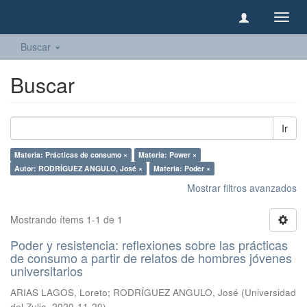
Camb
naveg
Buscar
Buscar
Ir
Materia: Prácticas de consumo ×
Materia: Power ×
Autor: RODRÍGUEZ ANGULO, José ×
Materia: Poder ×
Mostrar filtros avanzados
Mostrando ítems 1-1 de 1
Poder y resistencia: reflexiones sobre las prácticas
de consumo a partir de relatos de hombres jóvenes
universitarios
ARIAS LAGOS, Loreto
;
RODRÍGUEZ ANGULO, José
(
Universidad
del Zulia
,
2020-11-20
)