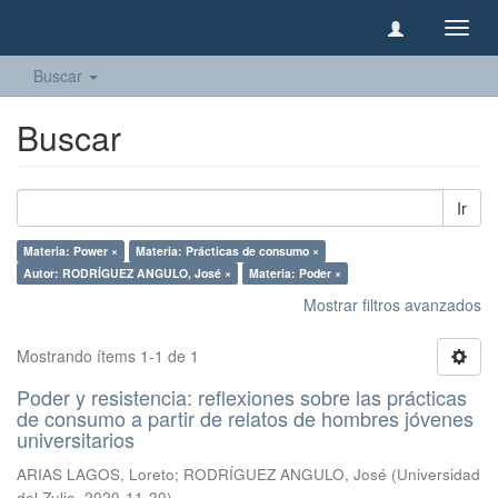
Camb
naveg
Buscar
Buscar
Ir
Materia: Power ×
Materia: Prácticas de consumo ×
Autor: RODRÍGUEZ ANGULO, José ×
Materia: Poder ×
Mostrar filtros avanzados
Mostrando ítems 1-1 de 1
Poder y resistencia: reflexiones sobre las prácticas
de consumo a partir de relatos de hombres jóvenes
universitarios
ARIAS LAGOS, Loreto
;
RODRÍGUEZ ANGULO, José
(
Universidad
del Zulia
,
2020-11-20
)