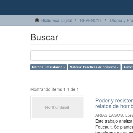
Biblioteca Digital
REVENCYT
Utopía y Pr
Buscar
Materia: Resistance ×
Materia: Prácticas de consumo ×
Autor
Mostrando ítems 1-1 de 1
Poder y resiste
relatos de homb
ARIAS LAGOS, Lor
Este trabajo analiz
Foucault. Se plante
transforma en un ca